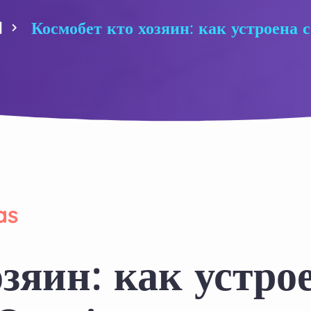
d
Космобет кто хозяин: как устроена 
as
озяин: как устро