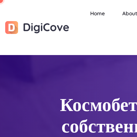
Home
About
Космобет
собствен