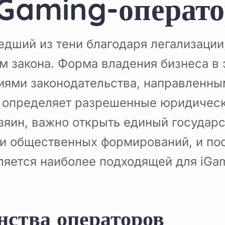
iGaming-операт
дший из тени благодаря легализации
м закона. Форма владения бизнеса в 
иями законодательства, направленны
о определяет разрешенные юридическ
озяин, важно открыть единый государ
и общественных формирований, и по
яется наиболее подходящей для iGam
ства операторов