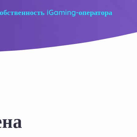
собственность iGaming-оператора
ена