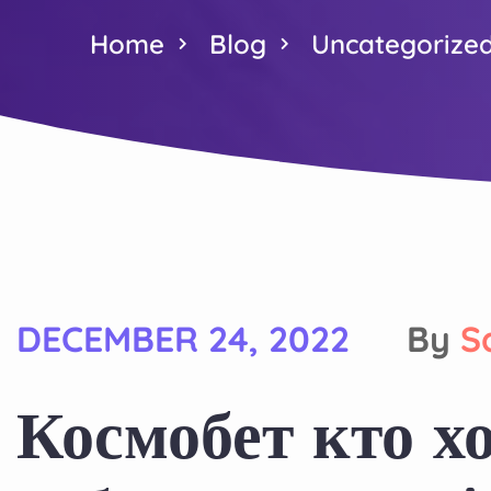
Home
Blog
Uncategorize
DECEMBER 24, 2022
By
S
Космобет кто х