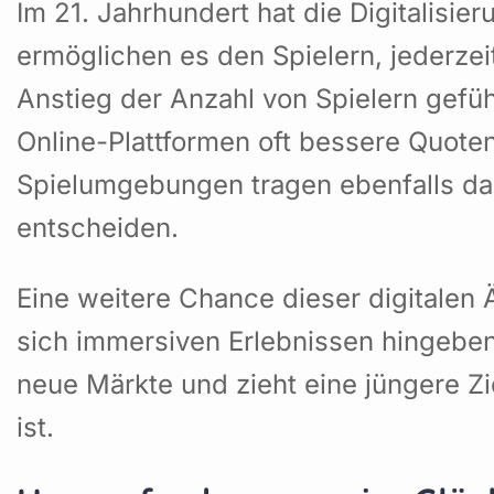
Im 21. Jahrhundert hat die Digitalisi
ermöglichen es den Spielern, jederzeit
Anstieg der Anzahl von Spielern gefü
Online-Plattformen oft bessere Quoten
Spielumgebungen tragen ebenfalls daz
entscheiden.
Eine weitere Chance dieser digitalen Ä
sich immersiven Erlebnissen hingeben
neue Märkte und zieht eine jüngere Zie
ist.