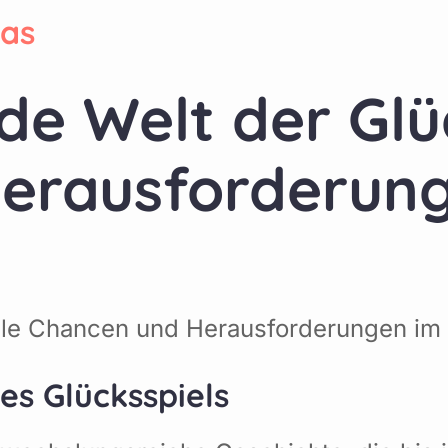
as
nde Welt der Glü
erausforderung
ele Chancen und Herausforderungen im 
des Glücksspiels