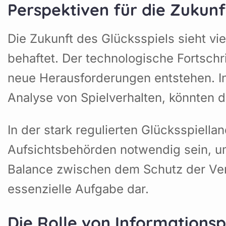
Perspektiven für die Zukunf
Die Zukunft des Glücksspiels sieht v
behaftet. Der technologische Fortschr
neue Herausforderungen entstehen. In
Analyse von Spielverhalten, könnten d
In der stark regulierten Glücksspiel
Aufsichtsbehörden notwendig sein, um 
Balance zwischen dem Schutz der Verb
essenzielle Aufgabe dar.
Die Rolle von Informationsp