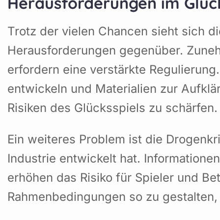
Herausforderungen im Glück
Trotz der vielen Chancen sieht sich d
Herausforderungen gegenüber. Zunehm
erfordern eine verstärkte Regulierung
entwickeln und Materialien zur Aufklä
Risiken des Glücksspiels zu schärfen.
Ein weiteres Problem ist die Drogenkrim
Industrie entwickelt hat. Information
erhöhen das Risiko für Spieler und Be
Rahmenbedingungen so zu gestalten, d