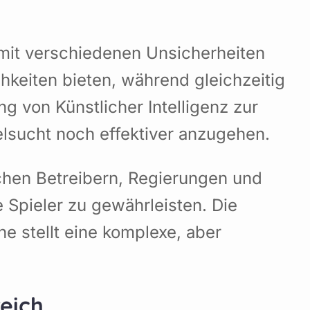
 mit verschiedenen Unsicherheiten
hkeiten bieten, während gleichzeitig
 von Künstlicher Intelligenz zur
elsucht noch effektiver anzugehen.
schen Betreibern, Regierungen und
 Spieler zu gewährleisten. Die
 stellt eine komplexe, aber
eich