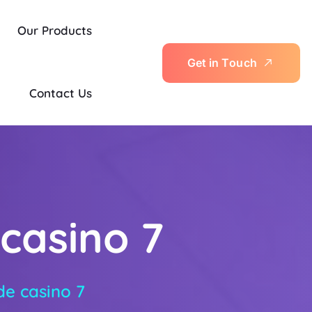
Our Products
G
e
t
i
n
T
o
u
c
h
Contact Us
casino 7
de casino 7