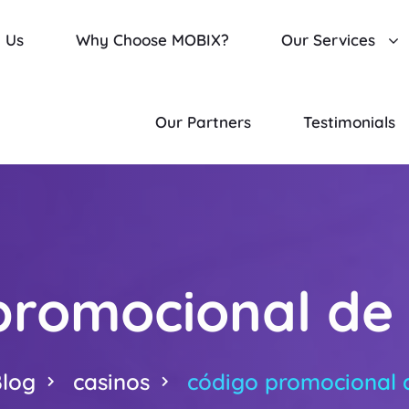
 Us
Why Choose MOBIX?
Our Services
Our Partners
Testimonials
promocional de 
log
casinos
código promocional 