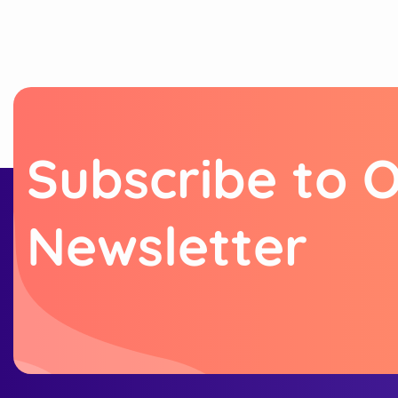
S
u
b
s
c
r
i
b
e
t
o
N
e
w
s
l
e
t
t
e
r