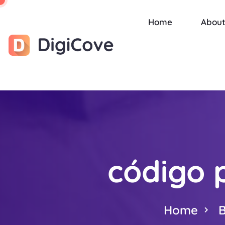
Home
About
código 
Home
B