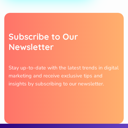
S
u
b
s
c
r
i
b
e
t
o
O
u
r
N
e
w
s
l
e
t
t
e
r
Stay up-to-date with the latest trends in digital
marketing and receive exclusive tips and
insights by subscribing to our newsletter.