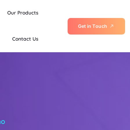
Our Products
G
e
t
i
n
T
o
u
c
h
Contact Us
no