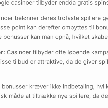
Nogle casinoer tilbyder endda gratis sp
oer belønner deres trofaste spillere g
isse point kan derefter ombyttes til bonu
e bonusser kan man opnå, hvilket skaber 
r:
Casinoer tilbyder ofte løbende kampa
se tilbud er attraktive, da de giver spi
bonusser kræver ikke indbetaling, hvilke
isk måde at tiltrække nye spillere, da d