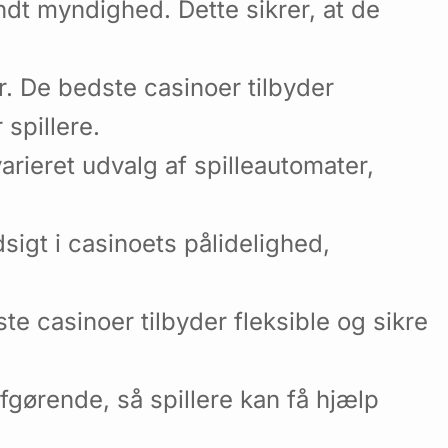
ndt myndighed. Dette sikrer, at de
 De bedste casinoer tilbyder
spillere.
arieret udvalg af spilleautomater,
sigt i casinoets pålidelighed,
e casinoer tilbyder fleksible og sikre
fgørende, så spillere kan få hjælp