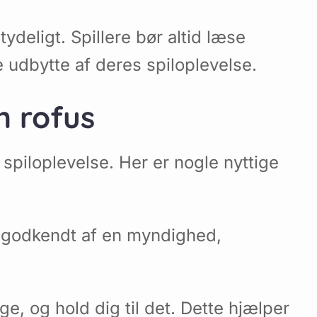
deligt. Spillere bør altid læse
e udbytte af deres spiloplevelse.
n rofus
g spiloplevelse. Her er nogle nyttige
er godkendt af en myndighed,
ge, og hold dig til det. Dette hjælper