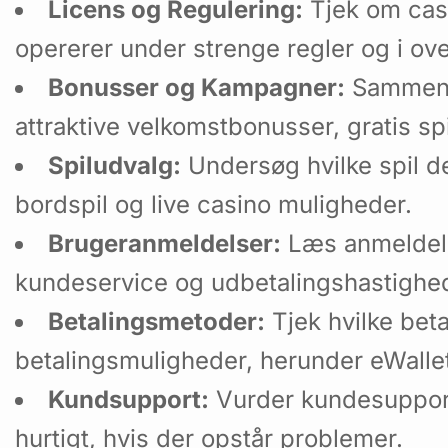
Licens og Regulering:
Tjek om casi
opererer under strenge regler og i o
Bonusser og Kampagner:
Sammenli
attraktive velkomstbonusser, gratis sp
Spiludvalg:
Undersøg hvilke spil de
bordspil og live casino muligheder.
Brugeranmeldelser:
Læs anmeldelse
kundeservice og udbetalingshastighe
Betalingsmetoder:
Tjek hvilke beta
betalingsmuligheder, herunder eWallet
Kundsupport:
Vurder kundesupporte
hurtigt, hvis der opstår problemer.