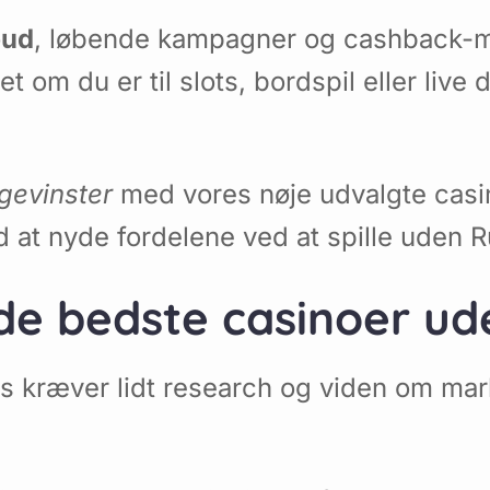
bud
, løbende kampagner og cashback-mu
t om du er til slots, bordspil eller live 
gevinster
med vores nøje udvalgte casin
d at nyde fordelene ved at spille uden R
de bedste casinoer ud
s kræver lidt research og viden om mark