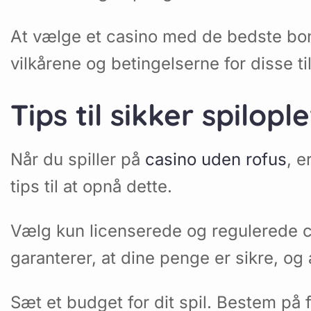
At vælge et casino med de bedste bonu
vilkårene og betingelserne for disse ti
Tips til sikker spilop
Når du spiller på
casino uden rofus
, e
tips til at opnå dette.
Vælg kun licenserede og regulerede ca
garanterer, at dine penge er sikre, og 
Sæt et budget for dit spil. Bestem på f