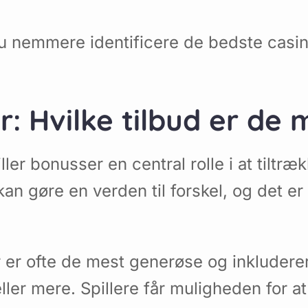
 du nemmere identificere de bedste casin
: Hvilke tilbud er de 
ller bonusser en central rolle i at tiltræ
 gøre en verden til forskel, og det er 
er ofte de mest generøse og inkluderer 
ller mere. Spillere får muligheden for at