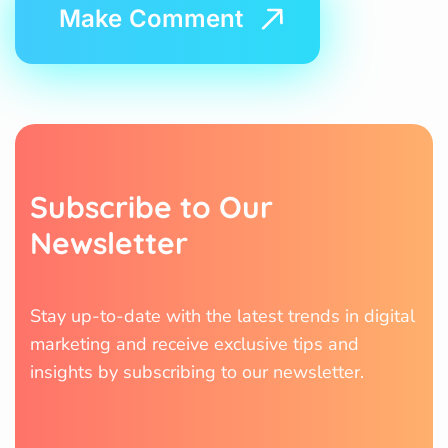
S
u
b
s
c
r
i
b
e
t
o
O
u
r
N
e
w
s
l
e
t
t
e
r
Stay up-to-date with the latest trends in digital
marketing and receive exclusive tips and
insights by subscribing to our newsletter.