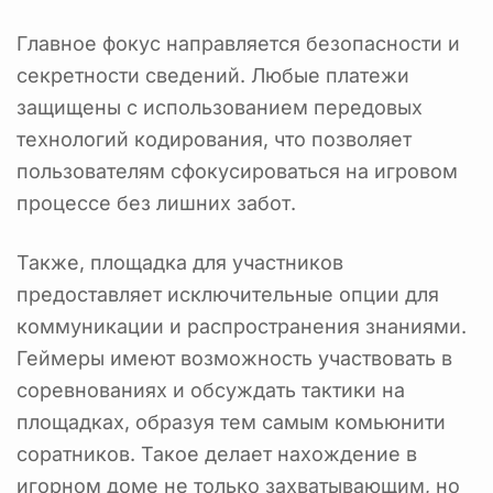
Главное фокус направляется безопасности и
секретности сведений. Любые платежи
защищены с использованием передовых
технологий кодирования, что позволяет
пользователям сфокусироваться на игровом
процессе без лишних забот.
Также, площадка для участников
предоставляет исключительные опции для
коммуникации и распространения знаниями.
Геймеры имеют возможность участвовать в
соревнованиях и обсуждать тактики на
площадках, образуя тем самым комьюнити
соратников. Такое делает нахождение в
игорном доме не только захватывающим, но