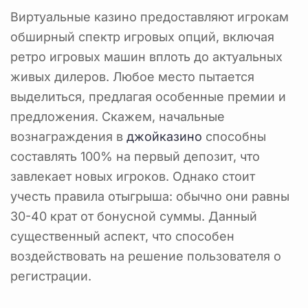
Виртуальные казино предоставляют игрокам
обширный спектр игровых опций, включая
ретро игровых машин вплоть до актуальных
живых дилеров. Любое место пытается
выделиться, предлагая особенные премии и
предложения. Скажем, начальные
вознаграждения в
джойказино
способны
составлять 100% на первый депозит, что
завлекает новых игроков. Однако стоит
учесть правила отыгрыша: обычно они равны
30-40 крат от бонусной суммы. Данный
существенный аспект, что способен
воздействовать на решение пользователя о
регистрации.