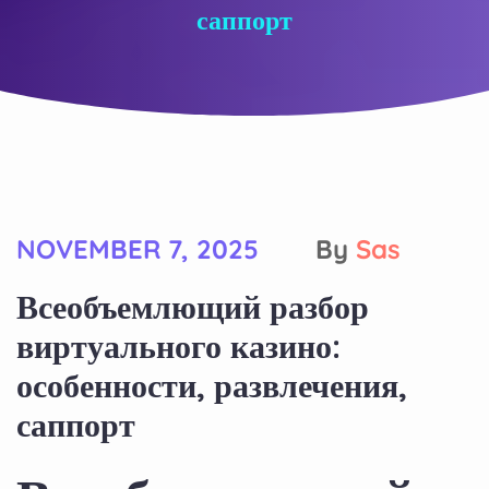
саппорт
NOVEMBER 7, 2025
By
Sas
Всеобъемлющий разбор
виртуального казино:
особенности, развлечения,
саппорт