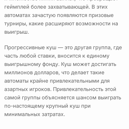
геймплей более захватывающей. В этих
автоматах зачастую появляются призовые
турниры, какие расширяют возможности на
выигрыш.
Прогрессивные куш — это другая группа, где
часть любой ставки, вносится к единому
выигрышному фонду. Куш может достигать
миллионов долларов, что делает такие
автоматы крайне привлекательными для
азартных игроков. Привлекательность этой
самой группы объясняется шансом выиграть
по-настоящему крупный куш при
минимальных затратах.