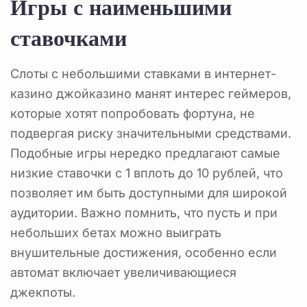
Игры с наименьшими
ставочками
Слоты с небольшими ставками в интернет-
казино джойказино манят интерес геймеров,
которые хотят попробовать фортуна, не
подвергая риску значительными средствами.
Подобные игры нередко предлагают самые
низкие ставочки с 1 вплоть до 10 рублей, что
позволяет им быть доступными для широкой
аудитории. Важно помнить, что пусть и при
небольших бетах можно выиграть
внушительные достижения, особенно если
автомат включает увеличивающиеся
джекпоты.