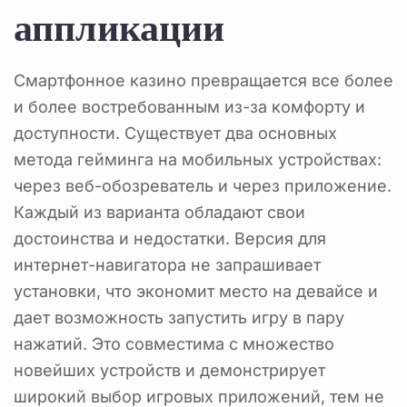
аппликации
Смартфонное казино превращается все более
и более востребованным из-за комфорту и
доступности. Существует два основных
метода гейминга на мобильных устройствах:
через веб-обозреватель и через приложение.
Каждый из варианта обладают свои
достоинства и недостатки. Версия для
интернет-навигатора не запрашивает
установки, что экономит место на девайсе и
дает возможность запустить игру в пару
нажатий. Это совместима с множество
новейших устройств и демонстрирует
широкий выбор игровых приложений, тем не