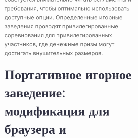
требования, чтобы оптимально использовать
доступные опции. Определенные игорные
заведения проводят привилегированные
соревнования для привилегированных
участников, где денежные призы могут
достигать внушительных размеров.
Портативное игорное
заведение:
модификация для
браузера и