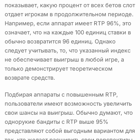
показывает, какую процент от всех бетов слот
отдает игрокам в продолжительном периоде.
Например, если аппарат имеет RTP 96%, это
означает, что на каждые 100 единиц ставки в
обычно возвратится 96 единиц. Однако
следует учитывать, то, что указанный индекс
не обеспечивает выигрыш в любой игре, а
только демонстрирует теоретическом
возврате средств.
Подбирая аппараты с повышенным RTP,
пользователи имеют возможность увеличить
свои шансы на выигрыш. Обычно думают, что
однорукие бандиты с RTP выше 95%
представляют собой выгодным вариантом для
тех, кто желает расширить свои перспективы