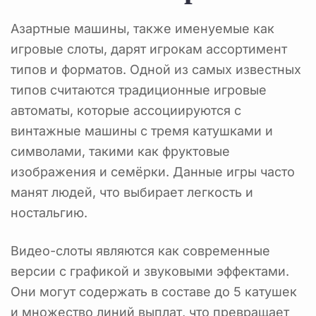
Азартные машины, также именуемые как
игровые слоты, дарят игрокам ассортимент
типов и форматов. Одной из самых известных
типов считаются традиционные игровые
автоматы, которые ассоциируются с
винтажные машины с тремя катушками и
символами, такими как фруктовые
изображения и семёрки. Данные игры часто
манят людей, что выбирает легкость и
ностальгию.
Видео-слоты являются как современные
версии с графикой и звуковыми эффектами.
Они могут содержать в составе до 5 катушек
и множество линий выплат, что превращает