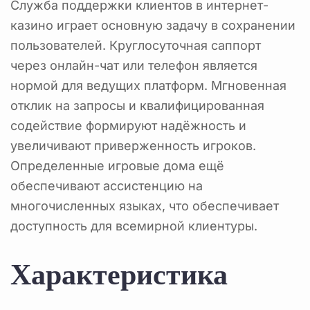
Служба поддержки клиентов в интернет-
казино играет основную задачу в сохранении
пользователей. Круглосуточная саппорт
через онлайн-чат или телефон является
нормой для ведущих платформ. Мгновенная
отклик на запросы и квалифицированная
содействие формируют надёжность и
увеличивают приверженность игроков.
Определенные игровые дома ещё
обеспечивают ассистенцию на
многочисленных языках, что обеспечивает
доступность для всемирной клиентуры.
Характеристика