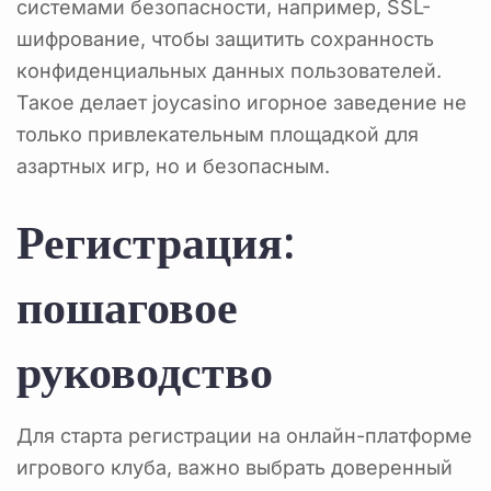
системами безопасности, например, SSL-
шифрование, чтобы защитить сохранность
конфиденциальных данных пользователей.
Такое делает joycasino игорное заведение не
только привлекательным площадкой для
азартных игр, но и безопасным.
Регистрация:
пошаговое
руководство
Для старта регистрации на онлайн-платформе
игрового клуба, важно выбрать доверенный