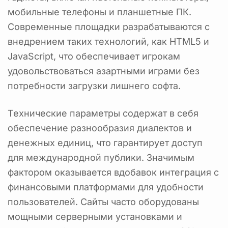
мобильные телефоны и планшетные ПК.
Современные площадки разрабатываются с
внедрением таких технологий, как HTML5 и
JavaScript, что обеспечивает игрокам
удовольствоваться азартными играми без
потребности загрузки лишнего софта.
Технические параметры содержат в себя
обеспечение разнообразия диалектов и
денежных единиц, что гарантирует доступ
для международной публики. Значимым
фактором оказывается вдобавок интеграция с
финансовыми платформами для удобности
пользователей. Сайты часто оборудованы
мощными серверными установками и