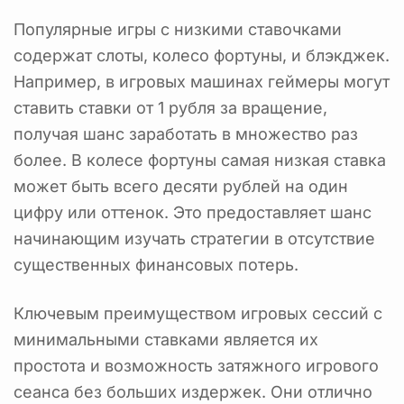
Популярные игры с низкими ставочками
содержат слоты, колесо фортуны, и блэкджек.
Например, в игровых машинах геймеры могут
ставить ставки от 1 рубля за вращение,
получая шанс заработать в множество раз
более. В колесе фортуны самая низкая ставка
может быть всего десяти рублей на один
цифру или оттенок. Это предоставляет шанс
начинающим изучать стратегии в отсутствие
существенных финансовых потерь.
Ключевым преимуществом игровых сессий с
минимальными ставками является их
простота и возможность затяжного игрового
сеанса без больших издержек. Они отлично