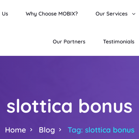
 Us
Why Choose MOBIX?
Our Services
Our Partners
Testimonials
slottica bonus
Home
Blog
Tag: slottica bonus