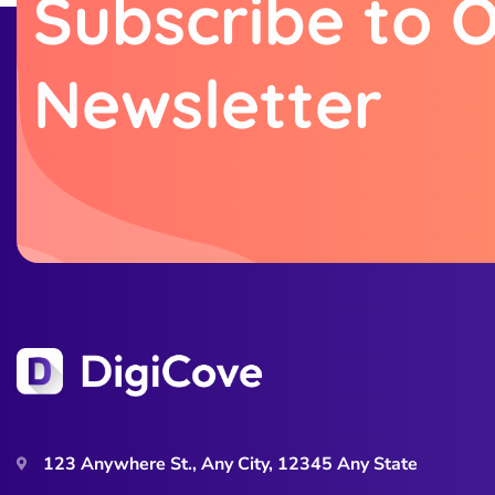
S
u
b
s
c
r
i
b
e
t
o
N
e
w
s
l
e
t
t
e
r
123 Anywhere St., Any City, 12345 Any State