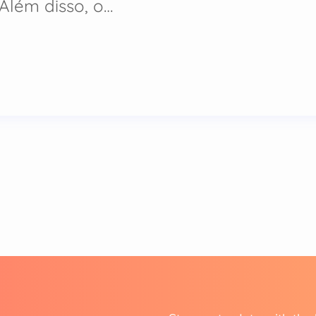
 Além disso, o…