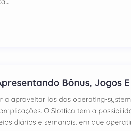
ca…
 Apresentando Bônus, Jogos E
a aproveitar los dos operating-system 
mplicações. O Slottica tem a possibili
eios diários e semanais, em que opera