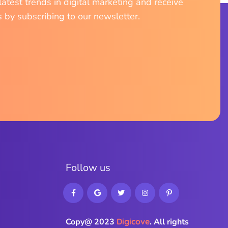
atest trends in digital marketing and receive
s by subscribing to our newsletter.
F
o
l
l
o
w
u
s
Copy@ 2023
Digicove
.
All rights