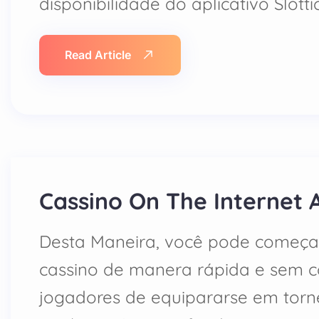
disponibilidade do aplicativo Slotti
Read Article
Cassino On The Internet
Desta Maneira, você pode começar 
cassino de manera rápida e sem co
jogadores de equipararse em torn