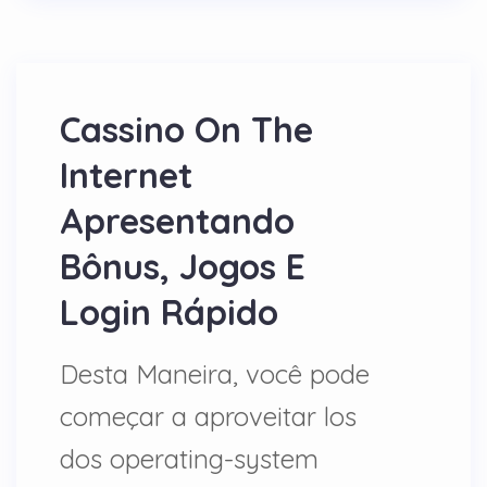
Cassino On The
Internet
Apresentando
Bônus, Jogos E
Login Rápido
Desta Maneira, você pode
começar a aproveitar los
dos operating-system