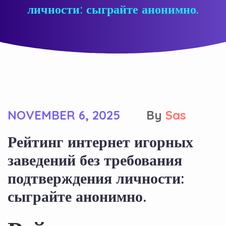
личности: сыграйте анонимно.
NOVEMBER 6, 2025
By
Sas
Рейтинг интернет игорных
заведений без требования
подтверждения личности:
сыграйте анонимно.