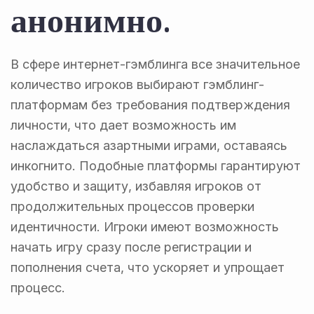
анонимно.
В сфере интернет-гэмблинга все значительное
количество игроков выбирают гэмблинг-
платформам без требования подтверждения
личности, что дает возможность им
наслаждаться азартными играми, оставаясь
инкогнито. Подобные платформы гарантируют
удобство и защиту, избавляя игроков от
продолжительных процессов проверки
идентичности. Игроки имеют возможность
начать игру сразу после регистрации и
пополнения счета, что ускоряет и упрощает
процесс.