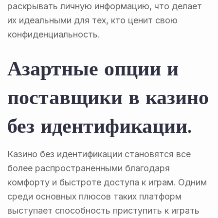
раскрывать личную информацию, что делает
их идеальными для тех, кто ценит свою
конфиденциальность.
Азартные опции и
поставщики в казино
без идентификации.
Казино без идентификации становятся все
более распространенными благодаря
комфорту и быстроте доступа к играм. Одним
среди основных плюсов таких платформ
выступает способность приступить к играть