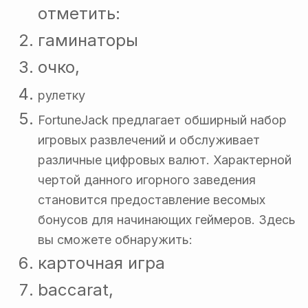
отметить:
гаминаторы
очко,
рулетку
FortuneJack предлагает обширный набор
игровых развлечений и обслуживает
различные цифровых валют. Характерной
чертой данного игорного заведения
становится предоставление весомых
бонусов для начинающих геймеров. Здесь
вы сможете обнаружить:
карточная игра
baccarat,