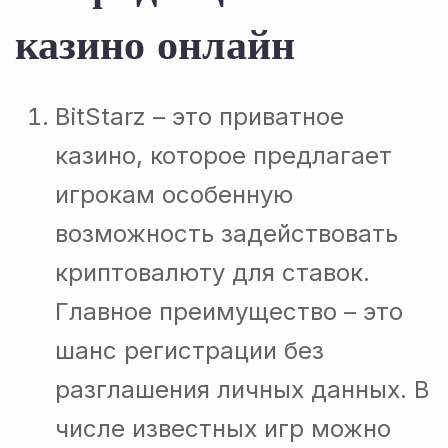
казино онлайн
BitStarz – это приватное
казино, которое предлагает
игрокам особенную
возможность задействовать
криптовалюту для ставок.
Главное преимущество – это
шанс регистрации без
разглашения личных данных. В
числе известных игр можно