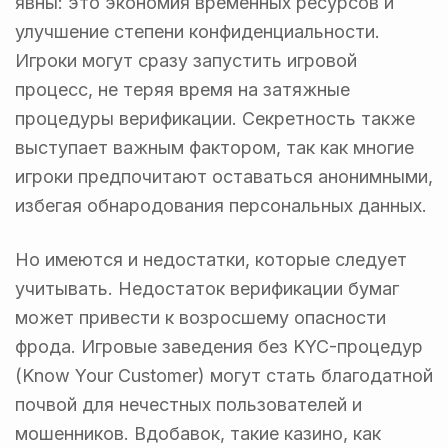
явны: это экономия временных ресурсов и
улучшение степени конфиденциальности.
Игроки могут сразу запустить игровой
процесс, не теряя время на затяжные
процедуры верификации. Секретность также
выступает важным фактором, так как многие
игроки предпочитают оставаться анонимными,
избегая обнародования персональных данных.
Но имеются и недостатки, которые следует
учитывать. Недостаток верификации бумаг
может привести к возросшему опасности
фрода. Игровые заведения без KYC-процедур
(Know Your Customer) могут стать благодатной
почвой для нечестных пользователей и
мошенников. Вдобавок, такие казино, как