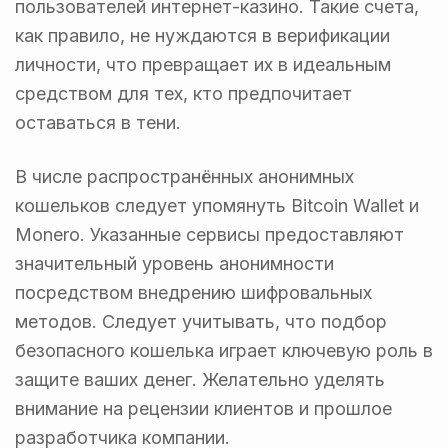
пользователей интернет-казино. Такие счета,
как правило, не нуждаются в верификации
личности, что превращает их в идеальным
средством для тех, кто предпочитает
оставаться в тени.
В числе распространённых анонимных
кошельков следует упомянуть Bitcoin Wallet и
Monero. Указанные сервисы предоставляют
значительный уровень анонимности
посредством внедрению шифровальных
методов. Следует учитывать, что подбор
безопасного кошелька играет ключевую роль в
защите ваших денег. Желательно уделять
внимание на рецензии клиентов и прошлое
разработчика компании.