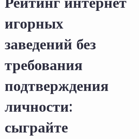
Рейтинг интернет
игорных
заведений без
требования
подтверждения
личности:
сыграйте