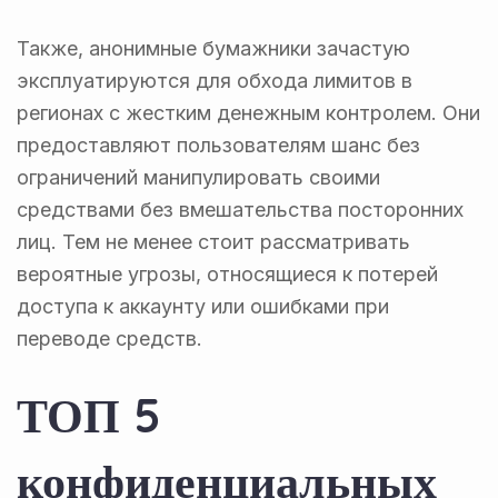
Также, анонимные бумажники зачастую
эксплуатируются для обхода лимитов в
регионах с жестким денежным контролем. Они
предоставляют пользователям шанс без
ограничений манипулировать своими
средствами без вмешательства посторонних
лиц. Тем не менее стоит рассматривать
вероятные угрозы, относящиеся к потерей
доступа к аккаунту или ошибками при
переводе средств.
ТОП 5
конфиденциальных