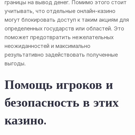
границы на вывод денег. Помимо этого стоит
учитывать, что отдельные онлайн-казино
могут блокировать доступ к таким акциям для
определенных государств или областей. Это
поможет предотвратить нежелательных
неожиданностей и максимально
результативно задействовать полученные
выгоды.
Помощь игроков и
безопасность в этих
казино.