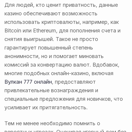
Для людей, кто ценит приватность, данные
казино обеспечивают возможность
использовать криптовалюты, например, как
Bitcoin или Ethereum, для пополнения счета и
снятия выигрышей. Такое не просто
гарантирует повышенный степень
анонимности, но и помогает миновать
комиссий за конвертацию валют. Вдобавок,
многие подобных онлайн-казино, включая
Вулкан 777 онлайн
, предоставляют
привлекательные вознаграждения и
специальные предложения для новичков, что
усиливает их притягательность.
Тем не менее необходимо помнить о
вероятных угрозах. Оценивая игорный дом без