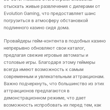
отыскать живые развлечения с дилерами от
Evolution Gaming, что предоставляет шанс
погрузиться в атмосферу обстановкой
подлинного казино сидя дома.
Провайдеры гейм-контента в подобных казино
непрерывно обновляют свои каталог,
предлагая свежие игровые автоматы и
столовые игры. Благодаря этому геймеры
всегда имеют возможность к самым
современным и увлекательным аттракционам.
Важно подчеркнуть, что большинство из этих
аттракционов предлагаются в
демонстрационном режиме, что дает
возможность испробовать их перед тем, как