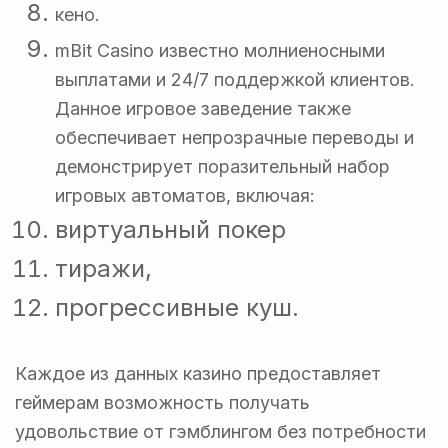
кено.
mBit Casino известно молниеносными
выплатами и 24/7 поддержкой клиентов.
Данное игровое заведение также
обеспечивает непрозрачные переводы и
демонстрирует поразительный набор
игровых автоматов, включая:
виртуальный покер
тиражи,
прогрессивные куш.
Каждое из данных казино предоставляет
геймерам возможность получать
удовольствие от гэмблингом без потребности