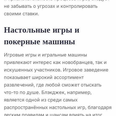
не забывать о угрозах и контролировать
своими ставки.
Настольные игры и
покерные машины
Игровые игры и игральные машины
привлекают интерес как новобранцев, так и
искушенных участников. Игровое заведение
показывает широкий ассортимент
развлечений, где любой сможет отыскать
что-то по душе. Блэкджек, например,
является одной из среди самых
распространённых настольных игр, благодаря
легким правилам и шансам влиять на итог