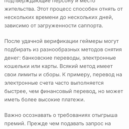
подтверждающие персону и место
жительства. Этот процесс способен отнять от
нескольких времени до нескольких дней,
зависимо от загруженности саппорта.
После удачной верификации геймеры могут
подбирать из разнообразных методов снятия
денег: банковские переводы, электронные
кошельки или карты. Всякий метод имеет
свои лимиты и сборы. К примеру, перевод на
электронные счета часто выполняется
быстрее, чем финансовый перевод, но может
иметь более высокие платежи.
Важно осознавать о требованиях отыгрыша
премий. Прежде чем подавать запрос на