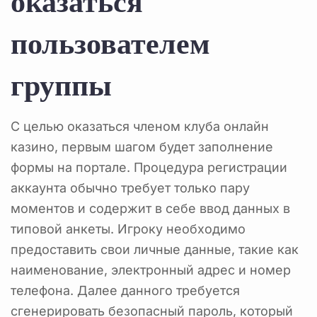
оказаться
пользователем
группы
С целью оказаться членом клуба онлайн
казино, первым шагом будет заполнение
формы на портале. Процедура регистрации
аккаунта обычно требует только пару
моментов и содержит в себе ввод данных в
типовой анкеты. Игроку необходимо
предоставить свои личные данные, такие как
наименование, электронный адрес и номер
телефона. Далее данного требуется
сгенерировать безопасный пароль, который