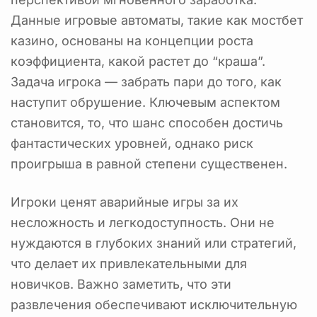
Данные игровые автоматы, такие как мостбет
казино, основаны на концепции роста
коэффициента, какой растет до “краша”.
Задача игрока — забрать пари до того, как
наступит обрушение. Ключевым аспектом
становится, то, что шанс способен достичь
фантастических уровней, однако риск
проигрыша в равной степени существенен.
Игроки ценят аварийные игры за их
несложность и легкодоступность. Они не
нуждаются в глубоких знаний или стратегий,
что делает их привлекательными для
новичков. Важно заметить, что эти
развлечения обеспечивают исключительную