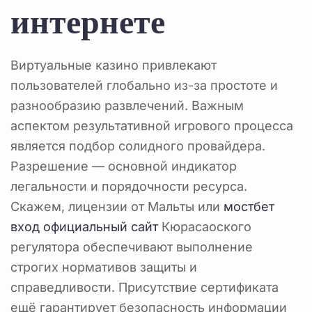
интернете
Виртуальные казино привлекают
пользователей глобально из-за простоте и
разнообразию развлечений. Важным
аспектом результативной игрового процесса
является подбор солидного провайдера.
Разрешение — основной индикатор
легальности и порядочности ресурса.
Скажем, лицензии от Мальты или
мостбет
вход официальный сайт
Кюрасаоского
регулятора обеспечивают выполнение
строгих нормативов защиты и
справедливости. Присутствие сертификата
ещё гарантирует безопасность информации