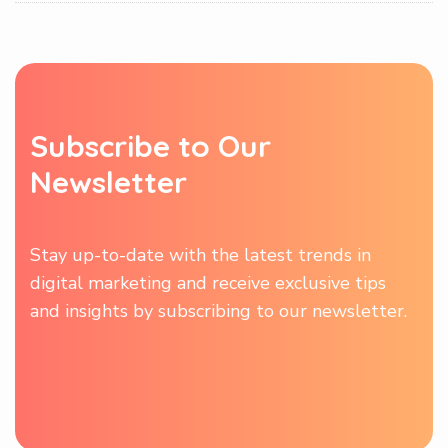
S
u
b
s
c
r
i
b
e
t
o
O
u
r
N
e
w
s
l
e
t
t
e
r
Stay up-to-date with the latest trends in
digital marketing and receive exclusive tips
and insights by subscribing to our newsletter.