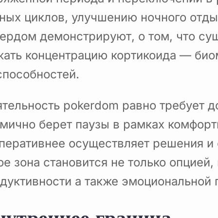
ных циклов, улучшению ночного отды
ердом демонстрируют, о том, что су
жать концентрацию кортикоида — би
способностей.
ятельность pokerdom равно требует 
тмично берет паузы в рамках комфор
перативнее осуществляет решения и 
ое зона становится не только опцией
дуктивности а также эмоциональной 
нутреннее граница