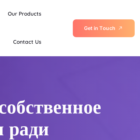
Our Products
G
e
t
i
n
T
o
u
c
h
Contact Us
собственное
я ради