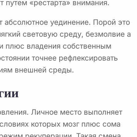
т путем «рестарта» внимания.
т абсолютное уединение. Порой это
ягкий световую среду, безмолвие а
ти плюс владения собственным
остоянии точнее рефлексировать
циям внешней среды.
гии
овления. Личное место выполняет
условиях которых мозг плюс сома
 режим рекуперации. Такая смена