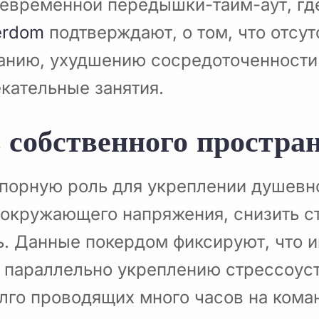
воевременной передышки-тайм-аут, г
erdom
подтверждают, о том, что отсу
анию, ухудшению сосредоточенности
екательные занятия.
 собственного простра
порную роль для укреплении душевно
 окружающего напряжения, снизить с
ь. Данные покердом фиксируют, что 
 параллельно укреплению стрессоус
лго проводящих много часов на кома