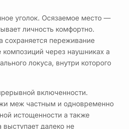
нное уголок. Осязаемое место —
ытывает личность комфортно.
да сохраняется переживание
 композиций через наушниках а
ального локуса, внутри которого
епрерывной включенности.
ежи меж частным и одновременно
нной истощенности а также
 выступает далеко не