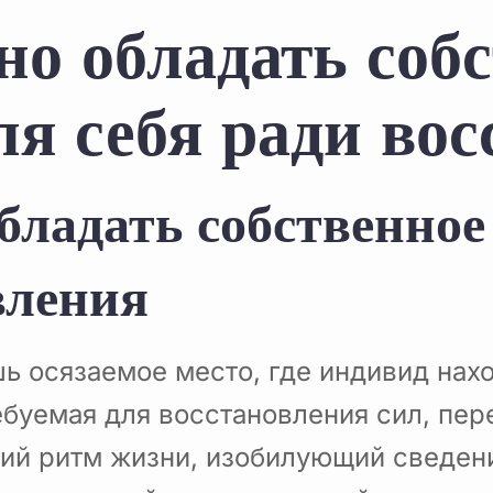
о обладать соб
ля себя ради во
бладать собственное
вления
ь осязаемое место, где индивид нахо
ебуемая для восстановления сил, пе
кий ритм жизни, изобилующий сведен