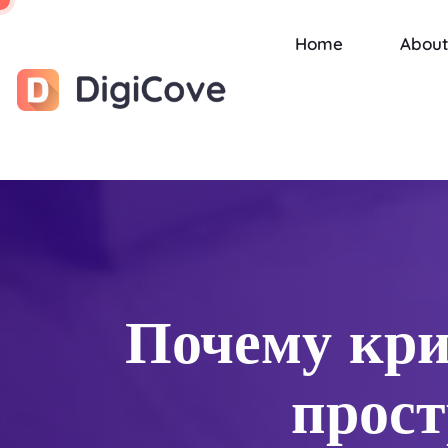
Home
About
Почему кри
прост