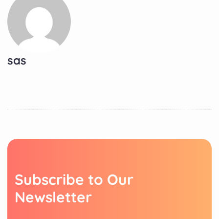
sas
S
u
b
s
c
r
i
b
e
t
o
O
u
r
N
e
w
s
l
e
t
t
e
r